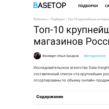
ПОДБОРКИ
С
Рейтинги
Подборки
Топ-10 крупнейших интерне
Топ-10 крупнейш
магазинов Росс
Эксперт:
Илья Захаров
Методология
Исследовательское агентство Data Insigh
составленный список ста крупнейших рос
отсортированы по объему онлайн-продаж 
Содержание