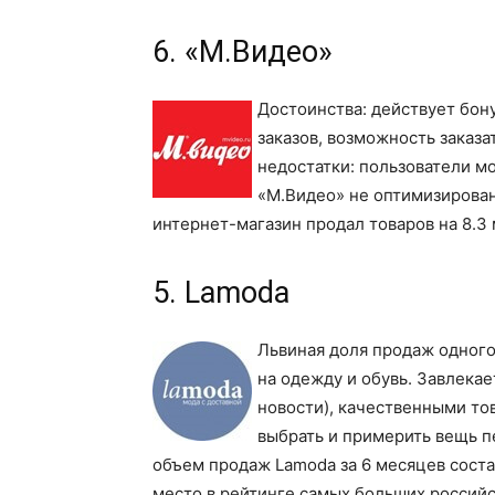
6. «М.Видео»
Достоинства: действует бону
заказов, возможность заказа
недостатки: пользователи м
«М.Видео» не оптимизирован
интернет-магазин продал товаров на 8.3 
5. Lamoda
Львиная доля продаж одного
на одежду и обувь. Завлекае
новости), качественными то
выбрать и примерить вещь пе
объем продаж Lamoda за 6 месяцев состав
место в рейтинге самых больших российс