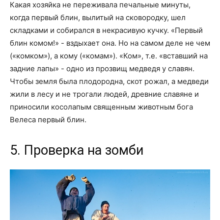
Какая хозяйка не переживала печальные минуты,
когда первый блин, вылитый на сковородку, шел
складками и собирался в некрасивую кучку. «Первый
блин комом!» - вздыхает она. Но на самом деле не чем
(«комком»), а кому («комам»). «Ком», т.е. «вставший на
задние лапы» - одно из прозвищ медведя у славян.
Чтобы земля была плодородна, скот рожал, а медведи
жили в лесу и не трогали людей, древние славяне и
приносили косолапым священным животным бога
Велеса первый блин.
5. Проверка на зомби