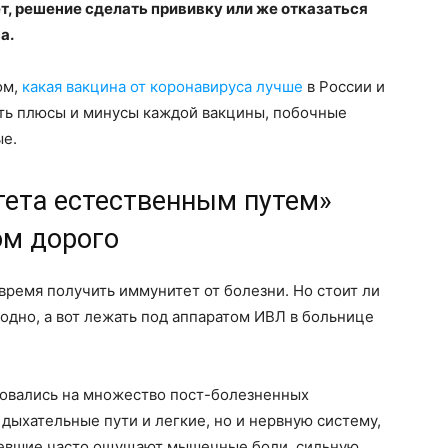
ет, решение сделать прививку или же отказаться
а.
ом,
какая вакцина от коронавируса лучше
в России и
ить плюсы и минусы каждой вакцины, побочные
ые.
тета естественным путем»
ом дорого
время получить иммунитет от болезни. Но стоит ли
 одно, а вот лежать под аппаратом ИВЛ в больнице
овались на множество пост-болезненных
 дыхательные пути и легкие, но и нервную систему,
болевшие часто ощущают мышечные боли, сильную