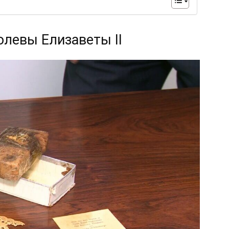
олевы Елизаветы II