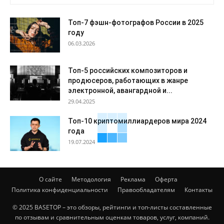
Топ-7 фэшн-фотографов России в 2025
году
06.03.2026
Топ-5 российских композиторов и
продюсеров, работающих в жанре
электронной, авангардной и...
29.04.2025
Топ-10 криптомиллиардеров мира 2024
года
19.07.2024
О сайте
Методология
Реклама
Оферта
Политика конфиденциальности
Правообладателям
Контакты
© 2025 BASETOP – это обзоры, рейтинги и топ-листы составленные
по отзывам и сравнительным оценкам товаров, услуг, компаний.