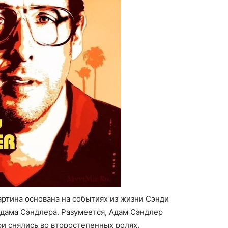
артина основана на событиях из жизни Сэнди
Адама Сэндлера. Разумеется, Адам Сэндлер
ри снялись во второстепенных ролях.