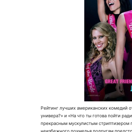
Рейтинг лучших американских комедий о
универа?» и «На что ты готова пойти рад
прекрасным мускулистым стриптизером по
неизбежного похмелья подругам предсто