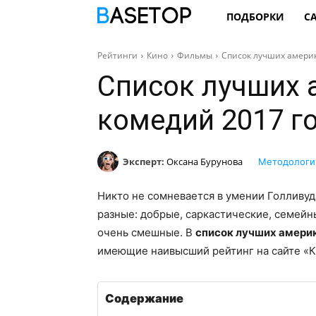
ПОДБОРКИ
С
Рейтинги
Кино
Фильмы
Список лучших америк
Список лучших 
комедий 2017 г
Эксперт:
Оксана Бурунова
Методологи
Никто не сомневается в умении Голливу
разные: добрые, саркастические, семейн
очень смешные. В
список лучших америк
имеющие наивысший рейтинг на сайте «
Содержание