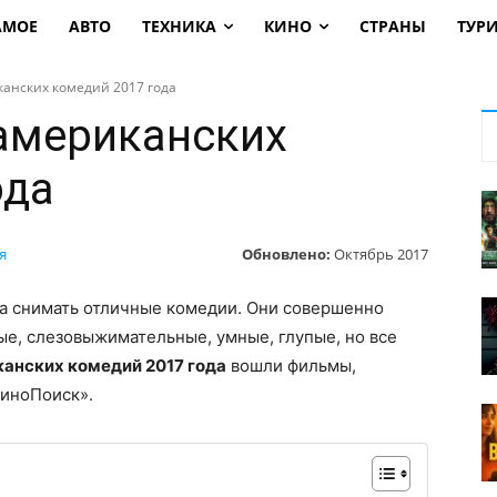
АМОЕ
АВТО
ТЕХНИКА
КИНО
СТРАНЫ
ТУР
анских комедий 2017 года
американских
ода
Обновлено:
Октябрь 2017
я
да снимать отличные комедии. Они совершенно
ые, слезовыжимательные, умные, глупые, но все
анских комедий 2017 года
вошли фильмы,
КиноПоиск».