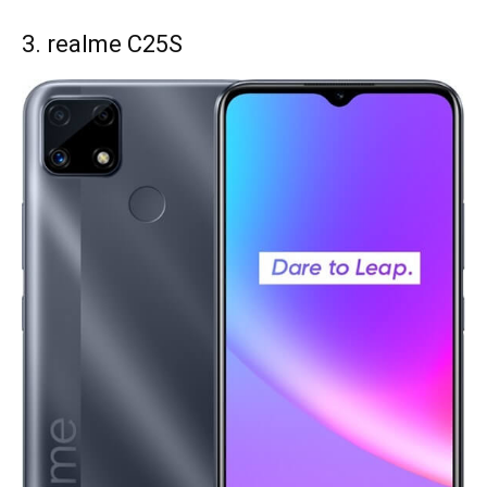
3. realme C25S