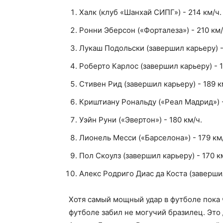
Халк (клуб «Шанхай СИПГ») - 214 км/ч.
Ронни Эберсон («Форталеза») - 210 км
Лукаш Подольски (завершил карьеру) -
Роберто Карлос (завершил карьеру) - 1
Стивен Рид (завершил карьеру) - 189 к
Криштиану Рональду («Реал Мадрид») -
Уэйн Руни («Эвертон») - 180 км/ч.
Лионель Месси («Барселона») - 179 км
Пол Скоулз (завершил карьеру) - 170 к
Алекс Родриго Диас да Коста (завершил
Хотя самый мощный удар в футболе пока 
футболе забил не могучий бразилец. Эт