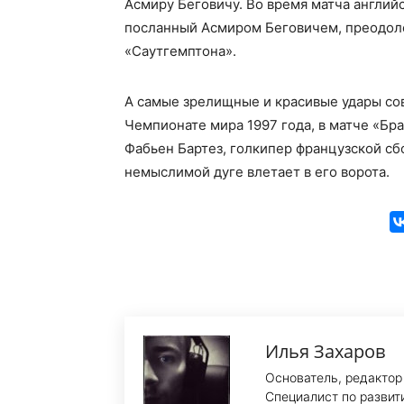
Асмиру Беговичу. Во время матча английс
посланный Асмиром Беговичем, преодолел
«Саутгемптона».
А самые зрелищные и красивые удары сов
Чемпионате мира 1997 года, в матче «Бра
Фабьен Бартез, голкипер французской сбо
немыслимой дуге влетает в его ворота.
Илья Захаров
Основатель, редактор
Специалист по развит