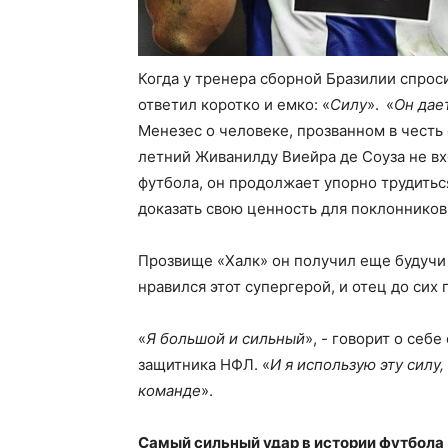
Когда у тренера сборной Бразилии спроси
ответил коротко и емко: «
Силу
». «
Он дае
Менезес о человеке, прозванном в честь 
летний Живанилду Виейра де Соуза не вх
футбола, он продолжает упорно трудиться
доказать свою ценность для поклонников
Прозвище «Халк» он получил еще будучи 
нравился этот супергерой, и отец до сих
«
Я большой и сильный
», - говорит о себ
защитника НФЛ. «
И я использую эту силу
команде
».
Самый сильный удар в истории футбола