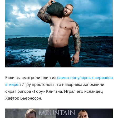
Если вы смотрели один из
самых популярных сериалов
в мире
«Игру престолов», то наверняка запомнили
сира Григора «Гору» Клигана. Играл его исландец
Хафтор Бьернссон.