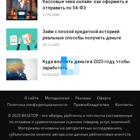
Кассовые чеки онлайн: как оформить и
отправить по 54-ФЗ
21.03.2026
Займ с плохой кредитной историей:
реальные способы получить деньги
24.12.2025
Куда вложить деньги в 2025 году, чтобы
заработать
01.03.2025
О сайте
Методология
Реклама
Оферта
Политика конфиденциальности
Правообладателям
Контакты
© 2025 BASETOP – это обзоры, рейтинги и топ-листы составленные
по отзывам и сравнительным оценкам товаров, услуг, компаний.
Материалы основаны на авторитетных исследованиях,
субъективном мнении автора или данных рейтинговых агентств.