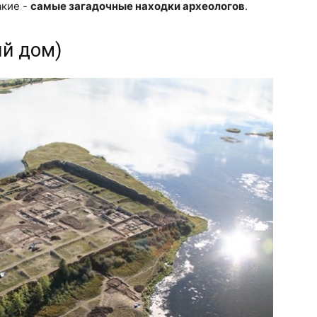
акие -
самые загадочные находки археологов
.
ый дом)