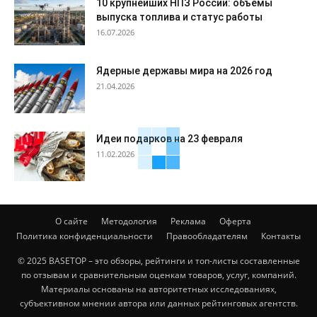
10 крупнейших НПЗ России: объёмы
выпуска топлива и статус работы
16.07.2026
Ядерные державы мира на 2026 год
21.04.2026
Идеи подарков на 23 февраля
11.02.2026
О сайте
Методология
Реклама
Оферта
Политика конфиденциальности
Правообладателям
Контакты
© 2025 BASETOP – это обзоры, рейтинги и топ-листы составленные
по отзывам и сравнительным оценкам товаров, услуг, компаний.
Материалы основаны на авторитетных исследованиях,
субъективном мнении автора или данных рейтинговых агентств.