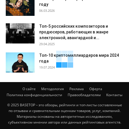
году
06.03.2026
Топ-5 российских композиторов и
продюсеров, работающих в жанре
электронной, авангардной и...
29.04.2025
Топ-10 криптомиллиардеров мира 2024
года
19.07.2024
О сайте
Методология
Реклама
Оферта
Политика конфиденциальности
Правообладателям
Контакты
© 2025 BASETOP – это обзоры, рейтинги и топ-листы составленные
по отзывам и сравнительным оценкам товаров, услуг, компаний.
Материалы основаны на авторитетных исследованиях,
субъективном мнении автора или данных рейтинговых агентств.