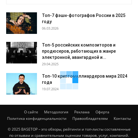
Топ-7 фэшн-фотографов России в 2025
году
06.03.2026
Топ-5 российских композиторов и
продюсеров, работающих в жанре
электронной, авангардной и...
29.04.2025
Топ-10 криптомиллиардеров мира 2024
года
19.07.2024
О сайте
Методология
Реклама
Оферта
Политика конфиденциальности
Правообладателям
Контакты
© 2025 BASETOP – это обзоры, рейтинги и топ-листы составленные
по отзывам и сравнительным оценкам товаров, услуг, компаний.