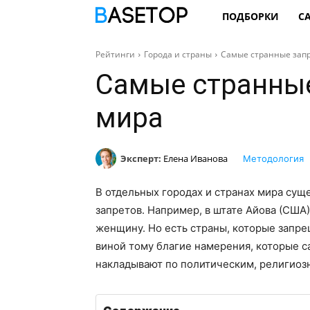
ПОДБОРКИ
С
Рейтинги
Города и страны
Самые странные запр
Самые странные
мира
Эксперт:
Елена Иванова
Методология
В отдельных городах и странах мира су
запретов. Например, в штате Айова (США
женщину. Но есть страны, которые запр
виной тому благие намерения, которые са
накладывают по политическим, религиоз