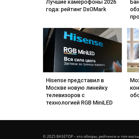
Лучшие камерофоны 2026
Бан
года: рейтинг DxOMark
обз
пр
Hisense представил в
Мо
Москве новую линейку
кон
телевизоров с
об
технологией RGB MiniLED
© 2025 BASETOP – это обзоры, рейтинги и топ-лис