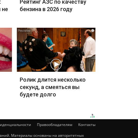
:
Рейтинг АЗС по качеству
 не
бензина в 2026 году
i
Ролик длится несколько
секунд, а смеяться вы
будете долго
фиденциальности
Правообладателям
Контакты
мпаний. Материалы основаны на авторитетных