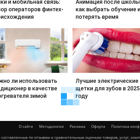
ки и мобильная связь:
Анимация после школы
ор операторов финтех-
как выбрать обучение и
оисхождения
потерять время
жно ли использовать
Лучшие электрические
диционер в качестве
щетки для зубов в 2025
огревателя зимой
году
О сайте
Методология
Реклама
Оферта
Политика кон
ты составленные по отзывам и сравнительным оценкам товаров, услуг, ко