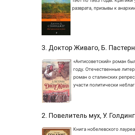
1961 по 1983 годы. Критики
разврата, призывы к анархии
3. Доктор Живаго, Б. Пастер
«Антисоветский» роман бы
году. Отечественные литер
роман о сталинских репре
участи политически неблаг
2. Повелитель мух, У. Голдинг
Книга нобелевского лауреа