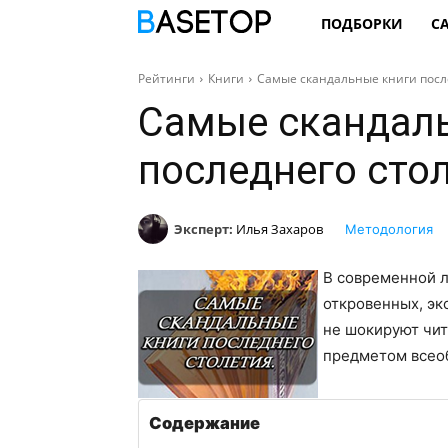
ПОДБОРКИ
С
Рейтинги
Книги
Самые скандальные книги посл
Самые скандал
последнего сто
Эксперт:
Илья Захаров
Методология
В современной л
откровенных, эк
не шокируют чит
предметом всео
Содержание