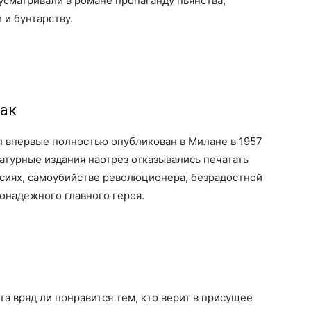
 усматривали в романе пропаганду пьянства,
 и бунтарству.
нак
л впервые полностью опубликован в Милане в 1957
атурные издания наотрез отказывались печатать
ссиях, самоубийстве революционера, безрадостной
онадежного главного героя.
та вряд ли понравится тем, кто верит в присущее