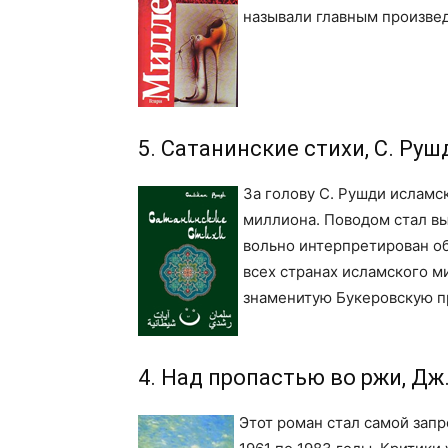
называли главным произве
5. Сатанинские стихи, С. Руш
За голову С. Рушди исламс
миллиона. Поводом стал вы
вольно интерпретирован о
всех странах исламского м
знаменитую Букеровскую 
4. Над пропастью во ржи, Дж
Этот роман стал самой зап