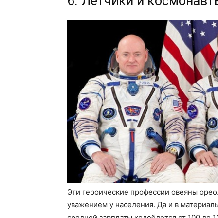
6. Летчики и космонавт
Эти героические профессии овеяны орео
уважением у населения. Да и в материал
средней зарплаты колеблется от 100 до 1