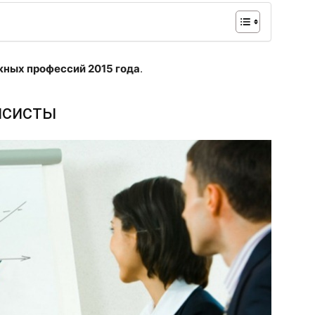
жных профессий 2015 года
.
нсисты