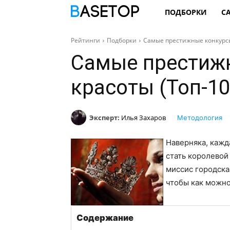
ПОДБОРКИ
С
Рейтинги
Подборки
Самые престижные конкурсы
Самые престиж
красоты (Топ-10
Эксперт:
Илья Захаров
Методология
Наверняка, кажд
стать королевой
миссис городская
чтобы как можно
Содержание