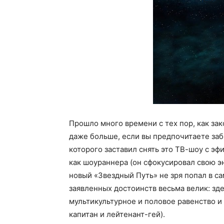
Прошло много времени с тех пор, как за
даже больше, если вы предпочитаете заб
которого заставил снять это ТВ-шоу с эф
как шоураннера (он сфокусировал свою э
новый «Звездный Путь» не зря попал в с
заявленных достоинств весьма велик: зд
мультикультурное и половое равенство 
капитан и лейтенант-гей).