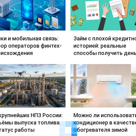
ки и мобильная связь:
Займ с плохой кредитн
ор операторов финтех-
историей: реальные
оисхождения
способы получить день
крупнейших НПЗ России:
Можно ли использоват
ъёмы выпуска топлива
кондиционер в качеств
татус работы
обогревателя зимой