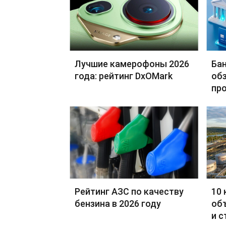
Лучшие камерофоны 2026
Бан
года: рейтинг DxOMark
обз
пр
Рейтинг АЗС по качеству
10 
бензина в 2026 году
об
и с