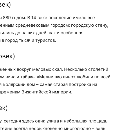
век)
 889 годом. В 14 веке поселение имело все
енным средневековым городом: городскую стену,
нились до наших дней, как и особенная
в город тысячи туристов.
овек)
женных вокруг меловых скал. Несколько столетий
м вина и табака. «Мелнишко вино» любили по всей
я Болярский дом – самая старая постройка на
 временам Византийской империи.
ек)
у, сегодня здесь одна улица и небольшая площадь.
штейне всегда необыкновенно многолюдно – ведь