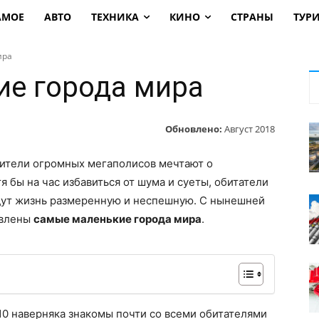
АМОЕ
АВТО
ТЕХНИКА
КИНО
СТРАНЫ
ТУР
ира
е города мира
Обновлено:
Август 2018
жители огромных мегаполисов мечтают о
я бы на час избавиться от шума и суеты, обитатели
дут жизнь размеренную и неспешную. С нынешней
авлены
самые маленькие города мира
.
10 наверняка знакомы почти со всеми обитателями