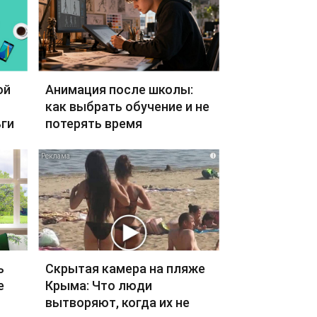
ой
Анимация после школы:
как выбрать обучение и не
ги
потерять время
i
ь
Скрытая камера на пляже
е
Крыма: Что люди
вытворяют, когда их не