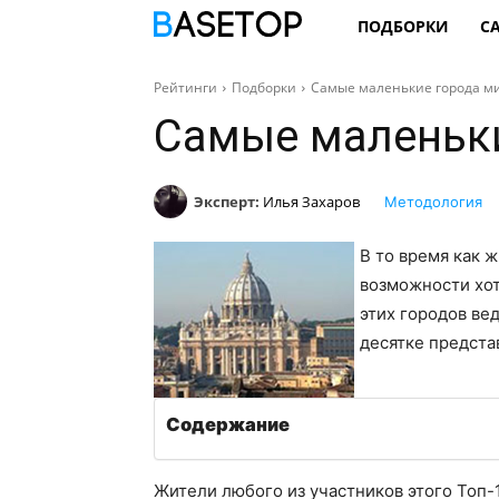
ПОДБОРКИ
С
Рейтинги
Подборки
Самые маленькие города м
Самые маленьки
Эксперт:
Илья Захаров
Методология
В то время как 
возможности хот
этих городов ве
десятке предст
Содержание
Жители любого из участников этого Топ-