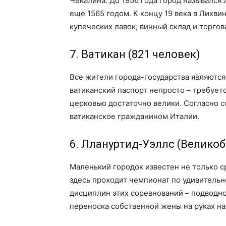
Чекалина. До 1956 года город назывался
еще 1565 годом. К концу 19 века в Лихвин
купеческих лавок, винный склад и торгов
7. Ватикан (821 человек)
Все жители города-государства являютс
ватиканский паспорт непросто – требуетс
церковью достаточно велики. Согласно 
ватиканское гражданином Италии.
6. Ллануртид-Уэллс (Великоб
Маленький городок известен не только с
здесь проходит чемпионат по удивительн
дисциплин этих соревнований – подводно
переноска собственной жены на руках на