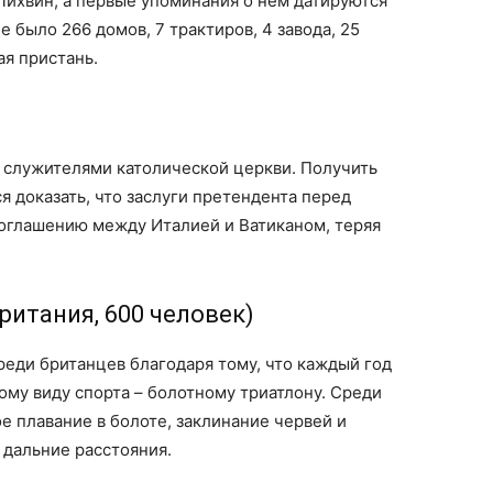
 Лихвин, а первые упоминания о нем датируются
е было 266 домов, 7 трактиров, 4 завода, 25
ая пристань.
я служителями католической церкви. Получить
я доказать, что заслуги претендента перед
соглашению между Италией и Ватиканом, теряя
ритания, 600 человек)
реди британцев благодаря тому, что каждый год
ому виду спорта – болотному триатлону. Среди
е плавание в болоте, заклинание червей и
 дальние расстояния.