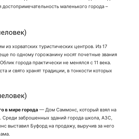
ая достопримечательность маленького города –
 человек)
м из хорватских туристических центров. Из 17
 еще по одному горожанину носят почетные звания
 Облик города практически не менялся с 11 века.
та и свято хранят традиции, в тонкости которых
человек)
о в мире города
— Дом Саммонс, который взял на
. Среди заброшенных зданий города школа, АЗС,
онс выставил Буфорд на продажу, выручив за него
нама.