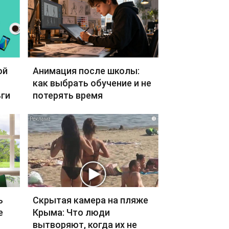
ой
Анимация после школы:
как выбрать обучение и не
ги
потерять время
i
ь
Скрытая камера на пляже
е
Крыма: Что люди
вытворяют, когда их не