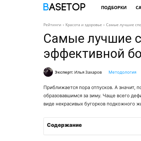
ПОДБОРКИ
С
Рейтинги
Красота и здоровье
Самые лучшие спо
Самые лучшие 
эффективной б
Эксперт:
Илья Захаров
Методология
Приближается пора отпусков. А значит, 
образовавшимся за зиму. Чаще всего деф
виде некрасивых бугорков подкожного ж
Содержание