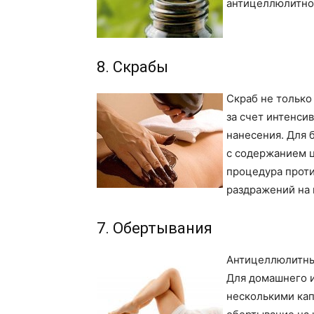
антицеллюлитно
8. Скрабы
Скраб не только
за счет интенси
нанесения. Для 
с содержанием ц
процедура проти
раздражений на 
7. Обертывания
Антицеллюлитные
Для домашнего и
несколькими кап