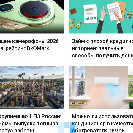
чшие камерофоны 2026
Займ с плохой кредитн
а: рейтинг DxOMark
историей: реальные
способы получить день
крупнейших НПЗ России:
Можно ли использоват
ъёмы выпуска топлива
кондиционер в качеств
татус работы
обогревателя зимой