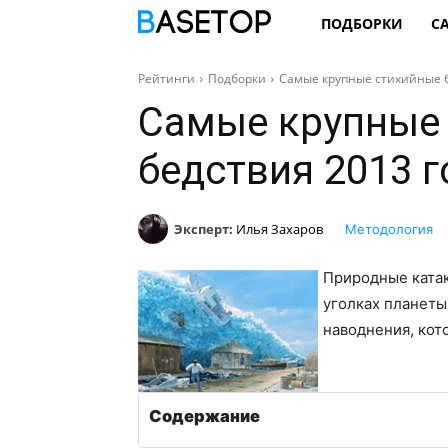
ПОДБОРКИ
С
Рейтинги
Подборки
Самые крупные стихийные бе
Самые крупные
бедствия 2013 г
Эксперт:
Илья Захаров
Методология
Природные ката
уголках планеты
наводнения, кот
Содержание