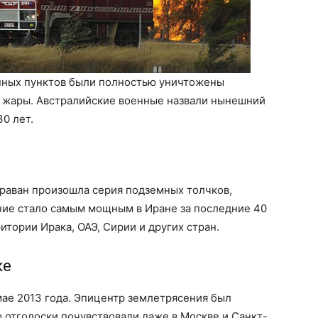
енных пунктов были полностью уничтожены
 жары. Австралийские военные назвали нынешний
0 лет.
араван произошла серия подземных толчков,
ение стало самым мощным в Иране за последние 40
итории Ирака, ОАЭ, Сирии и других стран.
ке
мае 2013 года. Эпицентр землетрясения был
о отголоски почувствовали даже в Москве и Санкт-