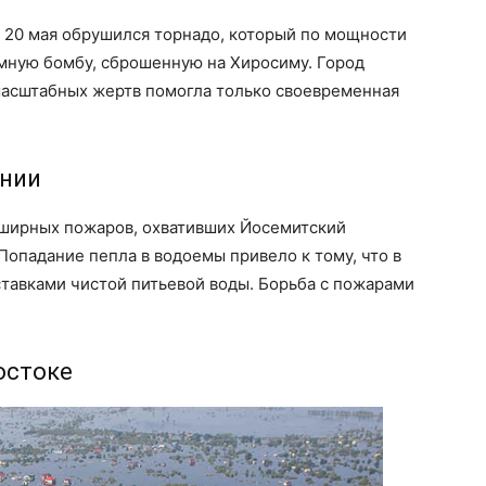
 20 мая обрушился торнадо, который по мощности
мную бомбу, сброшенную на Хиросиму. Город
 масштабных жертв помогла только своевременная
рнии
бширных пожаров, охвативших Йосемитский
Попадание пепла в водоемы привело к тому, что в
тавками чистой питьевой воды. Борьба с пожарами
остоке