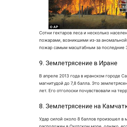
Сотни гектаров леса и несколько насел
пожарами, возникшими из-за аномальной
пожар самым масштабным за последние 3
9. Землетрясение в Иране
В апреле 2013 года в иранском городе С
магнитудой до 7,8 балла. Это землетряс
лет. Его отголоски почувствовали на терр
8. Землетрясение на Камчат
Удар силой около 8 баллов произошел в 
расположен в Охотском море, однако, ег