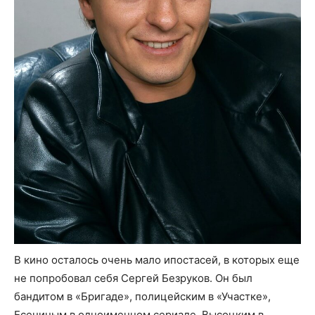
В кино осталось очень мало ипостасей, в которых еще
не попробовал себя Сергей Безруков. Он был
бандитом в «Бригаде», полицейским в «Участке»,
Есениным в одноименном сериале, Высоцким в