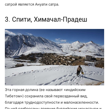
сатрой является Ануати сатра.
3. Спити, Химачал-Прадеш
Эта горная долина (ее называют «индийским
Тибетом») сохранила свой первозданный вид,
благодаря труднодоступности и малонаселенности.
По ней разбросаны древние буддийские монастыри и