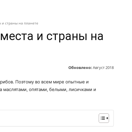
АМОЕ
АВТО
ТЕХНИКА
КИНО
СТРАНЫ
Т
 и страны на планете
места и страны на
Обновлено:
Август 2018
грибов. Поэтому во всем мире опытные и
а маслятами, опятами, белыми, лисичками и