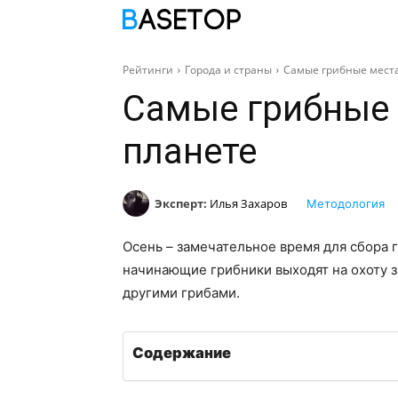
ПОДБОРКИ
С
Рейтинги
Города и страны
Самые грибные места
Самые грибные 
планете
Эксперт:
Илья Захаров
Методология
Осень – замечательное время для сбора 
начинающие грибники выходят на охоту з
другими грибами.
Содержание