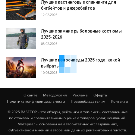
Лучшие кастинговые спиннинги для
бигбейтов и джеркбейтов
12.02.2026
Лучшие зимние рыболовные костюмы
2025-2026
03.02.2026
Лучшие велосипеды 2025 года: какой
выбрать
10.06.2025
О сайте
Методология
Реклама
Оферта
Политика конфиденциальности
Правообладателям
Контакты
© 2025 BASETOP – это обзоры, рейтинги и топ-листы составленные
по отзывам и сравнительным оценкам товаров, услуг, компаний.
Материалы основаны на авторитетных исследованиях,
субъективном мнении автора или данных рейтинговых агентств.