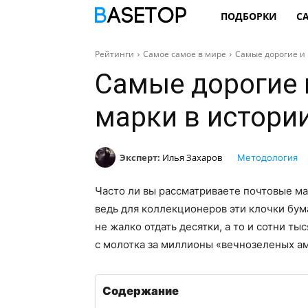
ПОДБОРКИ
С
Рейтинги
Самое самое в мире
Самые дорогие и 
Самые дорогие 
марки в истори
Эксперт:
Илья Захаров
Методология
Часто ли вы рассматриваете почтовые ма
ведь для коллекционеров эти клочки бу
не жалко отдать десятки, а то и сотни т
с молотка за миллионы «вечнозеленых а
Содержание