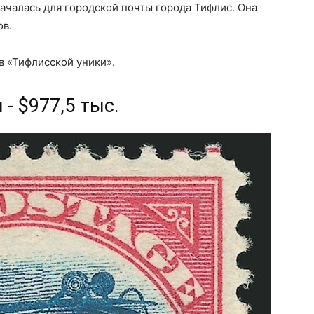
началась для городской почты города Тифлис. Она
ов.
в «Тифлисской уники».
- $977,5 тыс.