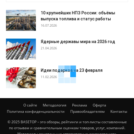
10 крупнейших НПЗ России: объёмы
выпуска топлива и статус работы
16.07.2026
Ядерные державы мира на 2026 год
21.04.2026
Идеи подарков на 23 февраля
11.02.2026
О сайте
Методология
Реклама
Оферта
Политика конфиденциальности
Правообладателям
Контакты
© 2025 BASETOP – это обзоры, рейтинги и топ-листы составленные
по отзывам и сравнительным оценкам товаров, услуг, компаний.
Материалы основаны на авторитетных исследованиях,