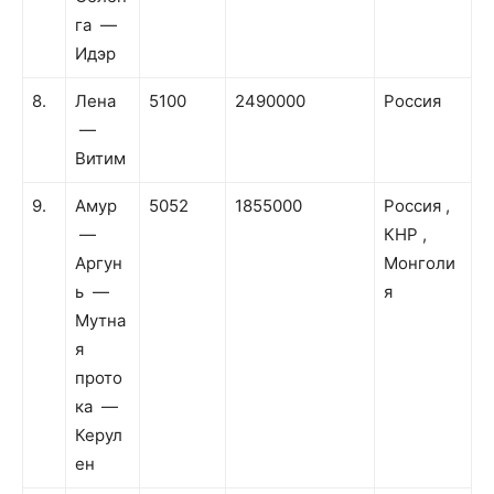
га —
Идэр
8.
Лена
5100
2490000
Россия
—
Витим
9.
Амур
5052
1855000
Россия ,
—
КНР ,
Аргун
Монголи
ь —
я
Мутна
я
прото
ка —
Керул
ен