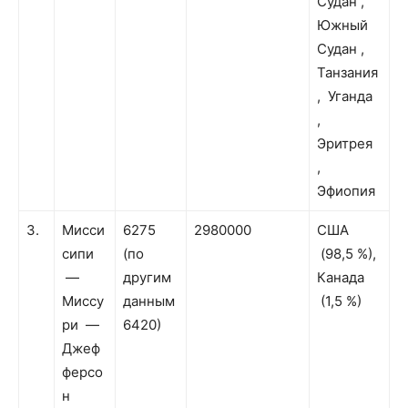
Судан ,
Южный
Судан ,
Танзания
, Уганда
,
Эритрея
,
Эфиопия
3.
Мисси
6275
2980000
США
сипи
(по
(98,5 %),
—
другим
Канада
Миссу
данным
(1,5 %)
ри —
6420)
Джеф
ферсо
н