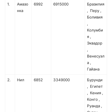
#
Река
Длина
Водосборный
Страны
1.
Амазо
6992
6915000
Бразилия
(км)
бассейн (км²)
нка
, Перу ,
Боливия
,
Колумби
я ,
Эквадор
,
Венесуэл
а ,
Гайана
2.
Нил
6852
3349000
Бурунди
, Египет
, Кения ,
Конго ,
Руанда ,