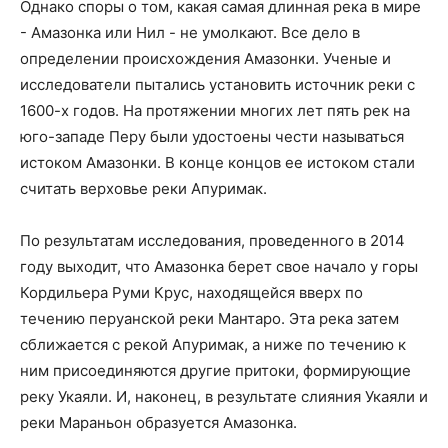
Однако споры о том, какая самая длинная река в мире
- Амазонка или Нил - не умолкают. Все дело в
определении происхождения Амазонки. Ученые и
исследователи пытались установить источник реки с
1600-х годов. На протяжении многих лет пять рек на
юго-западе Перу были удостоены чести называться
истоком Амазонки. В конце концов ее истоком стали
считать верховье реки Апуримак.
По результатам исследования, проведенного в 2014
году выходит, что Амазонка берет свое начало у горы
Кордильера Руми Крус, находящейся вверх по
течению перуанской реки Мантаро. Эта река затем
сближается с рекой Апуримак, а ниже по течению к
ним присоединяются другие притоки, формирующие
реку Укаяли. И, наконец, в результате слияния Укаяли и
реки Мараньон образуется Амазонка.