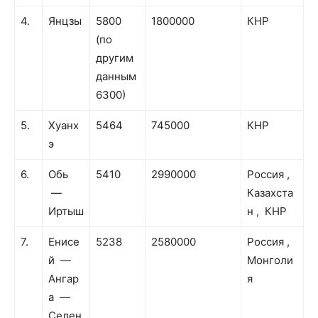
4.
Янцзы
5800
1800000
КНР
(по
другим
данным
6300)
5.
Хуанх
5464
745000
КНР
э
6.
Обь
5410
2990000
Россия ,
—
Казахста
Иртыш
н , КНР
7.
Енисе
5238
2580000
Россия ,
й —
Монголи
Ангар
я
а —
Селен