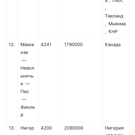
а , Лаос
,
Таиланд
, Мьянма
, КНР
12.
Макке
4241
1790000
Канада
нзи
—
Невол
ьничь
я —
Пис
—
Финле
й
13.
Нигер
4200
2090000
Нигерия