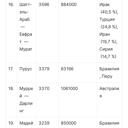
16.
Шатт-
3596
884000
Ирак
эль-
(40,5 %),
Араб
Турция
—
(24,8 %),
Евфра
Иран
т —
(19,7 %),
Мурат
Сирия
(14,7 %)
17.
Пурус
3379
63166
Бразилия
, Перу
18.
Мурре
3370
1061000
Австрали
й —
я
Дарли
нг
19.
Мадей
3239
850000
Бразилия