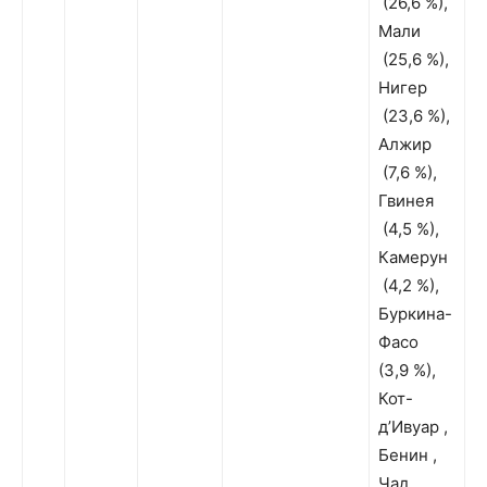
(26,6 %),
Мали
(25,6 %),
Нигер
(23,6 %),
Алжир
(7,6 %),
Гвинея
(4,5 %),
Камерун
(4,2 %),
Буркина-
Фасо
(3,9 %),
Кот-
д’Ивуар ,
Бенин ,
Чад