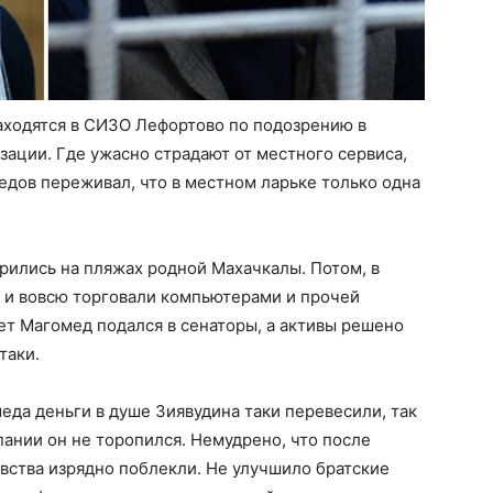
находятся в СИЗО Лефортово по подозрению в
зации. Где ужасно страдают от местного сервиса,
медов переживал, что в местном ларьке только одна
арились на пляжах родной Махачкалы. Потом, в
с и вовсю торговали компьютерами и прочей
лет Магомед подался в сенаторы, а активы решено
таки.
да деньги в душе Зиявудина таки перевесили, так
пании он не торопился. Немудрено, что после
вства изрядно поблекли. Не улучшило братские