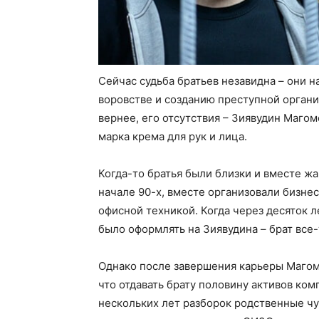
Сейчас судьба братьев незавидна – они 
воровстве и созданию преступной органи
вернее, его отсутствия – Зиявудин Маго
марка крема для рук и лица.
Когда-то братья были близки и вместе ж
начале 90-х, вместе организовали бизне
офисной техникой. Когда через десяток 
было оформлять на Зиявудина – брат все-
Однако после завершения карьеры Магоме
что отдавать брату половину активов ком
нескольких лет разборок родственные чу