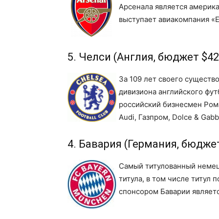
Арсенала является америк
выступает авиакомпания «E
5. Челси (Англия, бюджет $42
За 109 лет своего существ
дивизиона английского фу
российский бизнесмен Ром
Audi, Газпром, Dolce & Gab
4. Бавария (Германия, бюджет
Самый титулованный немец
титула, в том числе титул
спонсором Баварии являетс