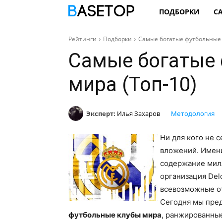
ПОДБОРКИ
С
Рейтинги
Подборки
Самые богатые футбольные 
Самые богатые
мира (Топ-10)
Эксперт:
Илья Захаров
Методология
Ни для кого не 
вложений. Имен
содержание мил
организация Delo
всевозможные о
Сегодня мы пред
футбольные клубы мира
, ранжированные