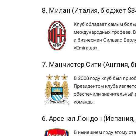
8. Милан (Италия, бюджет $34
Клуб обладает самым боль
международных трофеев. В
и бизнесмен Сильвио Берл
«Emirates».
7. Манчистер Сити (Англия, б
В 2008 году клуб был прио
Президентом клуба являет
обеспечили значительный р
команды.
6. Арсенал Лондон (Испания,
В нынешнем году этому ста