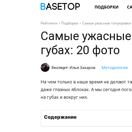
ПОДБОРКИ
С
Рейтинги
Подборки
Самые ужасные татуировки н
Самые ужасные 
губах: 20 фото
Эксперт:
Илья Захаров
Методология
На чем только в наше время не делают тат
даже глазных яблоках. А мы сегодня пог
на губах и вокруг них.
Содержание