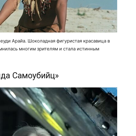
Зеуди Арайа. Шоколадная фигуристая красавица в
омнилась многим зрителям и стала истинным
нда Самоубийц»