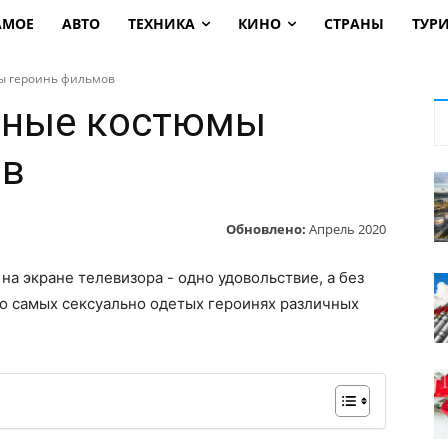
АМОЕ
АВТО
ТЕХНИКА
КИНО
СТРАНЫ
ТУР
ы героинь фильмов
ьные костюмы
ов
Обновлено:
Апрель 2020
на экране телевизора - одно удовольствие, а без
 о самых сексуально одетых героинях различных