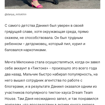
@danya_milokhin
С самого детства Даниил был уверен в своей
грядущей славе, хотя окружающая среда, прямо
скажем, не способствовала. Он был трудным
ребенком – детдомовец, который пил, курил и
баловался наркотиками.
Мечта Милохина стала осуществляться, когда он завел
себе аккаунт в «Тиктоке» - произошло это всего года
два назад. Мальчик быстро набирал популярность, на
него вышел сотрудник агентства по работе с
блогерами, и в результате Даниил оказался одним из
участников популярного тикток-хауса Dream Team
House. Там Даня неожиданно запел, и так понравился
зрителям, что впоследствии в активе юного репера