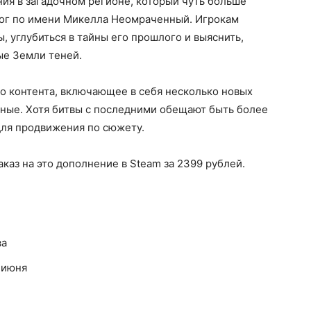
ия в загадочном регионе, который чуть больше
бог по имени Микелла Неомраченный. Игрокам
 углубиться в тайны его прошлого и выяснить,
ые Земли теней.
о контента, включающее в себя несколько новых
ьные. Хотя битвы с последними обещают быть более
для продвижения по сюжету.
аз на это дополнение в Steam за 2399 рублей.
ва
3 июня