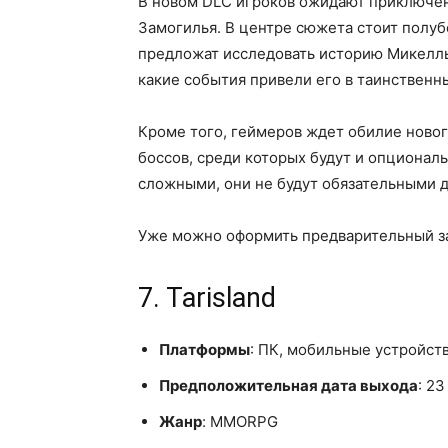
В новом DLC игроков ожидают приключен
Замогилья. В центре сюжета стоит полу
предложат исследовать историю Микеллы,
какие события привели его в таинственн
Кроме того, геймеров ждет обилие новог
боссов, среди которых будут и опционал
сложными, они не будут обязательными 
Уже можно оформить предварительный зак
7. Tarisland
Платформы
: ПК, мобильные устройст
Предположительная дата выхода
: 2
Жанр
: MMORPG