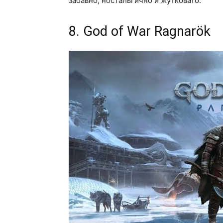
забавно, ностальгично и жутковато.
8. God of War Ragnarök