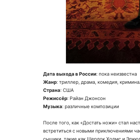
Дата
выхода в России
: пока неизвестна
Жанр
: триллер, драма, комедия, кримина
Страна
: США
Режиссёр
: Райан Джонсон
Музыка
: различные композиции
После того, как «Достать ножи» стал на
встретиться с новыми приключениями ча
сыщики, такие как Шерлок Холмс и Эркюл