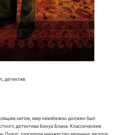
л, детектив
стоящим хитом, мир неизбежно должен был
стного детектива Бенуа Блана. Классические
ь Пуаро, разгадали множество мрачных загадок,