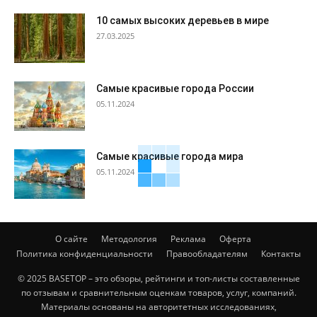
10 самых высоких деревьев в мире
27.03.2025
Самые красивые города России
05.11.2024
Самые красивые города мира
05.11.2024
О сайте
Методология
Реклама
Оферта
Политика конфиденциальности
Правообладателям
Контакты
© 2025 BASETOP – это обзоры, рейтинги и топ-листы составленные
по отзывам и сравнительным оценкам товаров, услуг, компаний.
Материалы основаны на авторитетных исследованиях,