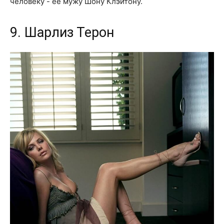
человеку - ее мужу Шону Клэйтону.
9. Шарлиз Терон