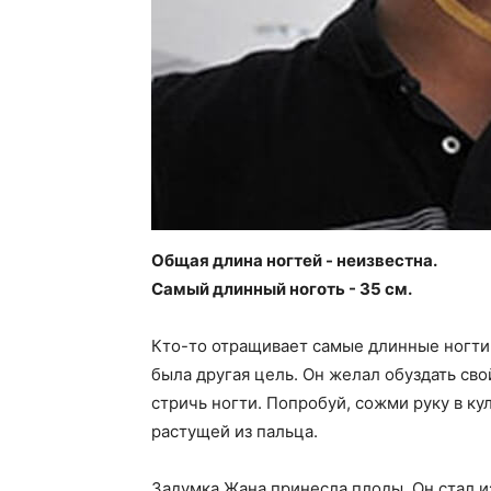
Общая длина ногтей - неизвестна.
Самый длинный ноготь - 35 см.
Кто-то отращивает самые длинные ногти 
была другая цель. Он желал обуздать сво
стричь ногти. Попробуй, сожми руку в ку
растущей из пальца.
Задумка Жана принесла плоды. Он стал из