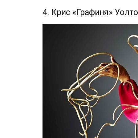
4. Крис «Графиня» Уолт