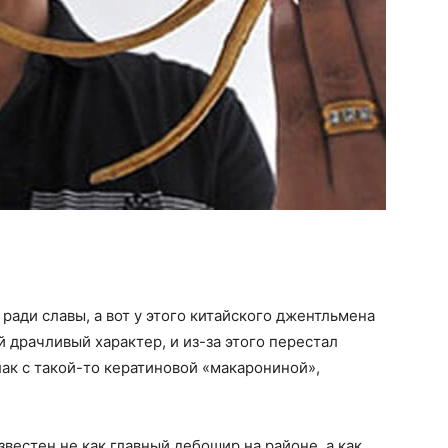
ради славы, а вот у этого китайского джентльмена
й драчливый характер, и из-за этого перестал
лак с такой-то кератиновой «макарониной»,
вестен не как главный дебошир на районе, а как