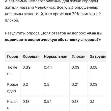
А вот самым неблагоприятным для жизни городом
жители назвали Челябинск. Всего 2% опрошенных
довольны экологией, в то время как 79% считают её
плохой.
Результаты опроса. Доля ответов на вопрос:
«Как вы
оцениваете экологическую обстановку в городе?»
Город
Хорошая
Нормальная
Плохая
Затрудняю
Город
Хорошая
Нормальная
Плохая
Затрудняю
Тюме
0.39
0.44
0.09
0.08
нь
Красн
0.2
0.5
0.21
0.09
одар
Казан
0.18
0.54
0.18
0.1
ь