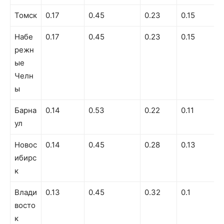
Томск
0.17
0.45
0.23
0.15
Набе
0.17
0.45
0.23
0.15
режн
ые
Челн
ы
Барна
0.14
0.53
0.22
0.11
ул
Новос
0.14
0.45
0.28
0.13
ибирс
к
Влади
0.13
0.45
0.32
0.1
восто
к