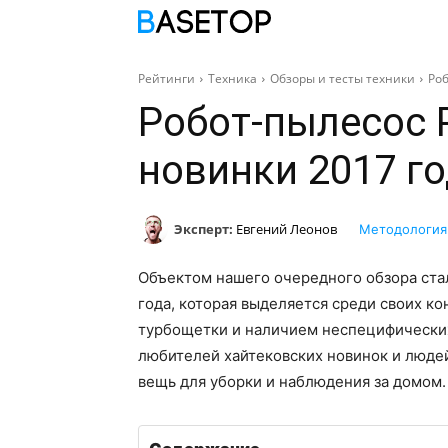
ПОДБОРКИ
С
Рейтинги
Техника
Обзоры и тесты техники
Роб
Робот-пылесос P
новинки 2017 г
Эксперт:
Евгений Леонов
Методология
Объектом нашего очередного обзора стал
года, которая выделяется среди своих к
турбощетки и наличием неспецифических
любителей хайтековских новинок и люде
вещь для уборки и наблюдения за домом.