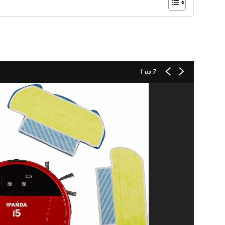
1
из 7