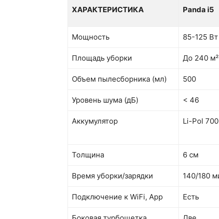
ХАРАКТЕРИСТИКА
Panda i5
Мощность
85-125 Вт
Площадь уборки
До 240 м²
Объем пылесборника (мл)
500
Уровень шума (дБ)
< 46
Аккумулятор
Li-Pol 70
Толщина
6 см
Время уборки/зарядки
140/180 м
Подключение к WiFi, App
Есть
Боковая турбощетка
Две