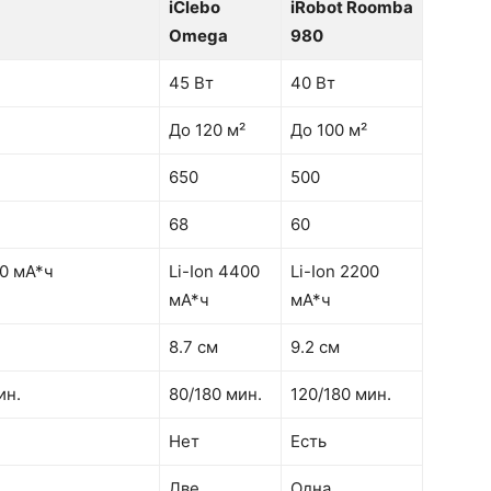
iClebo
iRobot Roomba
Omega
980
45 Вт
40 Вт
До 120 м²
До 100 м²
650
500
68
60
00 мА*ч
Li-Ion 4400
Li-Ion 2200
мА*ч
мА*ч
8.7 см
9.2 см
ин.
80/180 мин.
120/180 мин.
Нет
Есть
Две
Одна