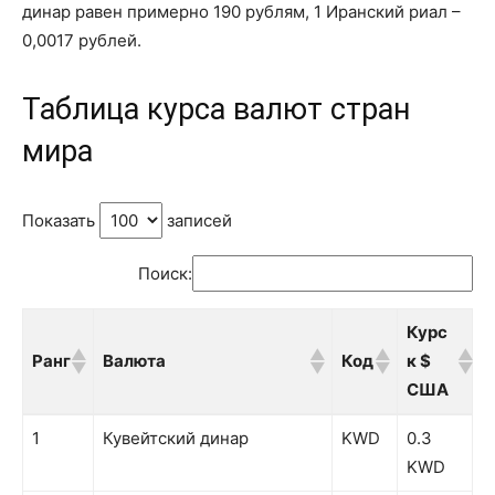
динар равен примерно 190 рублям, 1 Иранский риал –
0,0017 рублей.
Таблица курса валют стран
мира
Показать
записей
Поиск:
Курс
Ранг
Валюта
Код
к $
США
Ранг
Валюта
Код
Курс
1
Кувейтский динар
KWD
0.3
к $
KWD
США