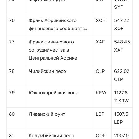
SYP
76
Франк Африканского
XOF
547.22
финансового сообщества
XOF
77
Франк финансового
XAF
548.45
сотрудничества в
XAF
Центральной Африке
78
Чилийский песо
CLP
622.02
CLP
79
Южнокорейская вона
KRW
1127.8
7 KRW
80
Ливанский фунт
LBP
1507.5
LBP
81
Колумбийский песо
COP
2907.9