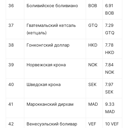
36
Боливийское боливиано
BOB
6.91
BOB
37
Гватемальский кетсаль
GTQ
7.29
(кетцаль)
GTQ
38
Гонконгский доллар
HKD
7.78
HKD
39
Норвежская крона
NOK
7.84
NOK
40
Шведская крона
SEK
7.97
SEK
41
Марокканский дирхам
MAD
9.33
MAD
42
Венесуэльский боливар
VEF
10 VEF