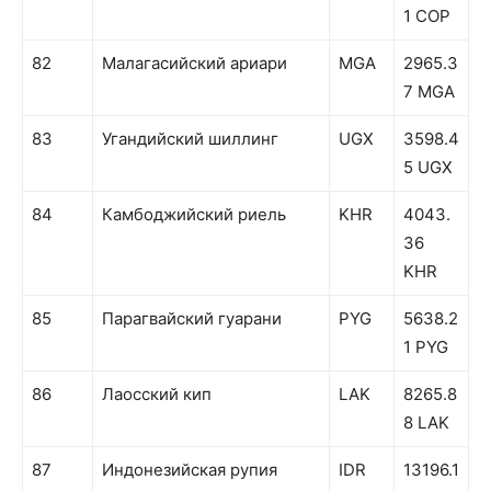
1 COP
82
Малагасийский ариари
MGA
2965.3
7 MGA
83
Угандийский шиллинг
UGX
3598.4
5 UGX
84
Камбоджийский риель
KHR
4043.
36
KHR
85
Парагвайский гуарани
PYG
5638.2
1 PYG
86
Лаосский кип
LAK
8265.8
8 LAK
87
Индонезийская рупия
IDR
13196.1