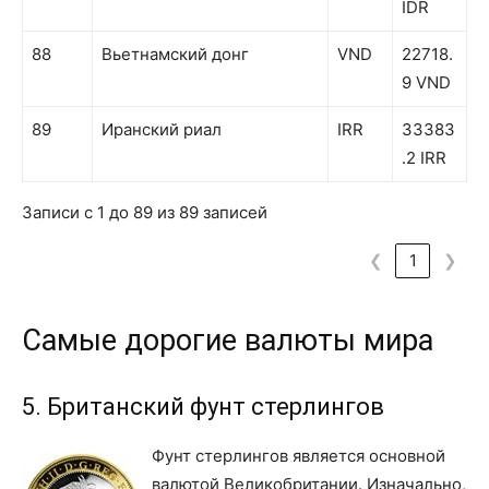
IDR
88
Вьетнамский донг
VND
22718.
9 VND
89
Иранский риал
IRR
33383
.2 IRR
Записи с 1 до 89 из 89 записей
❮
1
❯
Самые дорогие валюты мира
5. Британский фунт стерлингов
Фунт стерлингов является основной
валютой Великобритании. Изначально,