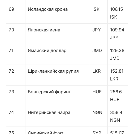
69
Исландская крона
ISK
106.15
ISK
70
Японская иена
JPY
109.94
JPY
71
Ямайский доллар
JMD
129.38
JMD
72
Шри-ланкийская рупия
LKR
152.81
LKR
73
Венгерский форинт
HUF
256.6
HUF
74
Нигерийская найра
NGN
358.4
NGN
75
Сирийский фунт
SYP
515.07