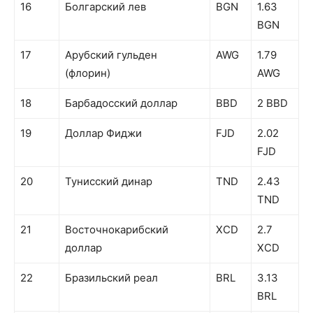
16
Болгарский лев
BGN
1.63
BGN
17
Арубский гульден
AWG
1.79
(флорин)
AWG
18
Барбадосский доллар
BBD
2 BBD
19
Доллар Фиджи
FJD
2.02
FJD
20
Тунисский динар
TND
2.43
TND
21
Восточнокарибский
XCD
2.7
доллар
XCD
22
Бразильский реал
BRL
3.13
BRL