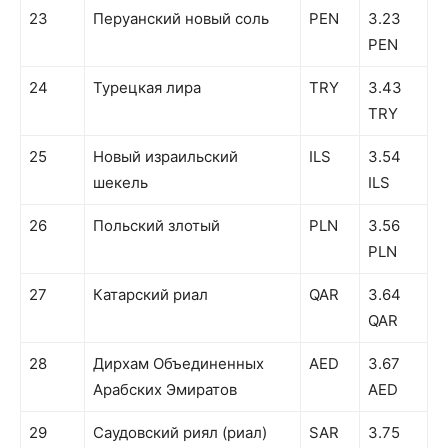
23
Перуанский новый соль
PEN
3.23
PEN
24
Турецкая лира
TRY
3.43
TRY
25
Новый израильский
ILS
3.54
шекель
ILS
26
Польский злотый
PLN
3.56
PLN
27
Катарский риал
QAR
3.64
QAR
28
Дирхам Объединенных
AED
3.67
Арабских Эмиратов
AED
29
Саудовский риял (риал)
SAR
3.75