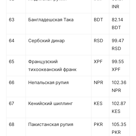
INR
63
Бангладешская Така
BDT
82.14
BDT
64
Сербский динар
RSD
99.47
RSD
65
Французский
XPF
99.55
тихоокеанский франк
XPF
66
Непальская рупия
NPR
102.36
NPR
67
Кенийский шиллинг
KES
102.87
KES
68
Пакистанская рупия
PKR
105.35
PKR