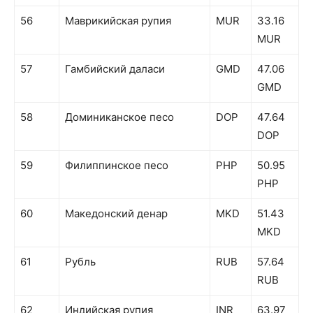
56
Маврикийская рупия
MUR
33.16
MUR
57
Гамбийский даласи
GMD
47.06
GMD
58
Доминиканское песо
DOP
47.64
DOP
59
Филиппинское песо
PHP
50.95
PHP
60
Македонский денар
MKD
51.43
MKD
61
Рубль
RUB
57.64
RUB
62
Индийская рупия
INR
63.97