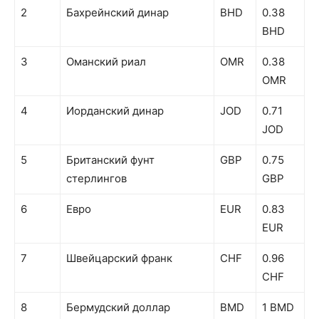
2
Бахрейнский динар
BHD
0.38
BHD
3
Оманский риал
OMR
0.38
OMR
4
Иорданский динар
JOD
0.71
JOD
5
Британский фунт
GBP
0.75
стерлингов
GBP
6
Евро
EUR
0.83
EUR
7
Швейцарский франк
CHF
0.96
CHF
8
Бермудский доллар
BMD
1 BMD