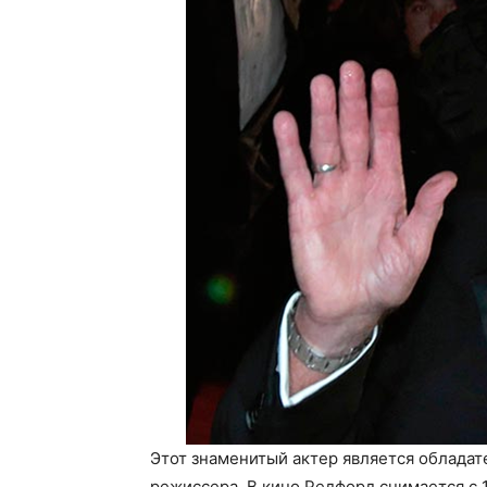
Этот знаменитый актер является обладат
режиссера. В кино Редфорд снимается с 