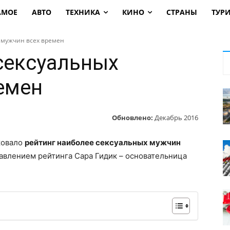
АМОЕ
АВТО
ТЕХНИКА
КИНО
СТРАНЫ
ТУР
 мужчин всех времен
сексуальных
емен
Обновлено:
Декабрь 2016
ковало
рейтинг наиболее сексуальных мужчин
тавлением рейтинга Сара Гидик – основательница