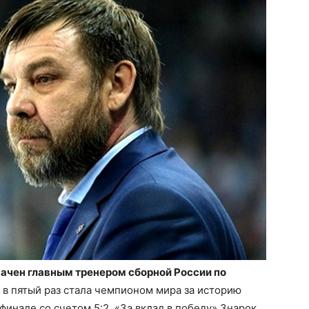
начен главным тренером сборной России по
а в пятый раз стала чемпионом мира за историю
инале со счетом 5:2. «За вклад в победу» Знарок