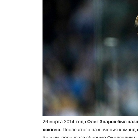
26 марта 2014 года
Олег Знарок был наз
хоккею
. После этого назначения команд
России, переиграв сборную Финляндии в ф