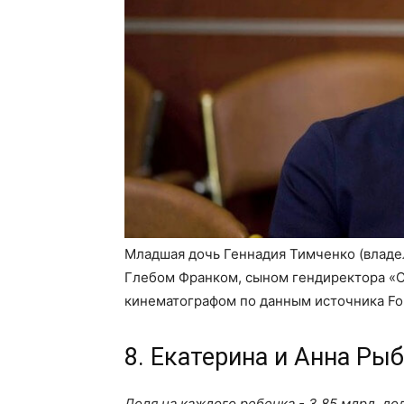
Младшая дочь Геннадия Тимченко (владел
Глебом Франком, сыном гендиректора «С
кинематографом по данным источника For
8. Екатерина и Анна Р
Доля на каждого ребенка - 3,85 млрд. до