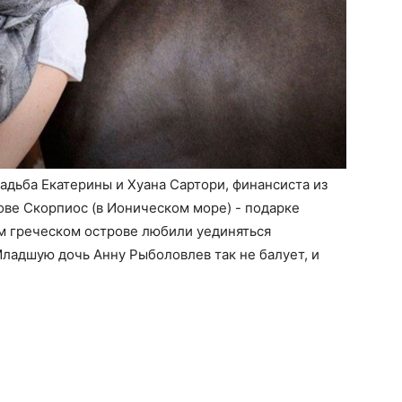
адьба Екатерины и Хуана Сартори, финансиста из
ове Скорпиос (в Ионическом море) - подарке
ом греческом острове любили уединяться
ладшую дочь Анну Рыболовлев так не балует, и