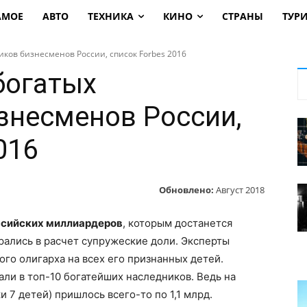
АМОЕ
АВТО
ТЕХНИКА
КИНО
СТРАНЫ
ТУР
иков бизнесменов России, список Forbes 2016
богатых
знесменов России,
016
Обновлено:
Август 2018
ссийских миллиардеров
, которым достанется
брались в расчет супружеские доли. Эксперты
ого олигарха на всех его признанных детей.
ли в топ-10 богатейших наследников. Ведь на
и 7 детей) пришлось всего-то по 1,1 млрд.