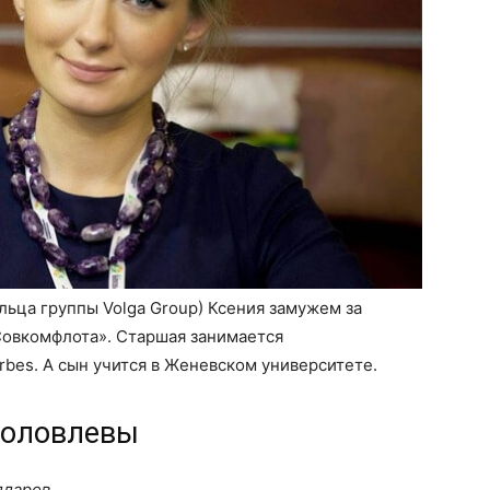
ьца группы Volga Group) Ксения замужем за
овкомфлота». Старшая занимается
bes. А сын учится в Женевском университете.
ыболовлевы
лларов.