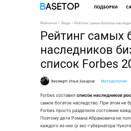
ПОДБОРКИ
С
Рейтинги
Люди
Рейтинг самых богатых наследн
Рейтинг самых 
наследников би
список Forbes 2
Эксперт:
Илья Захаров
Методология
Forbes составил
список наследников ро
самое богатое наследство. При этом не 
Forbes просто разделили состояние кажд
Поэтому дети Романа Абрамовича не попа
каждого из них (у экс-губернатора Чукотк