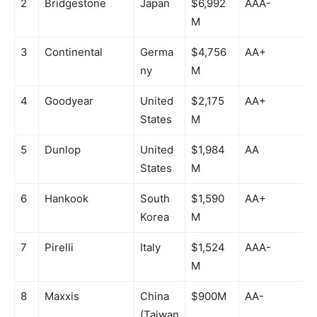
2
Bridgestone
Japan
$6,992
AAA-
M
3
Continental
Germa
$4,756
AA+
ny
M
4
Goodyear
United
$2,175
AA+
States
M
5
Dunlop
United
$1,984
AA
States
M
6
Hankook
South
$1,590
AA+
Korea
M
7
Pirelli
Italy
$1,524
AAA-
M
8
Maxxis
China
$900M
AA-
(Taiwan