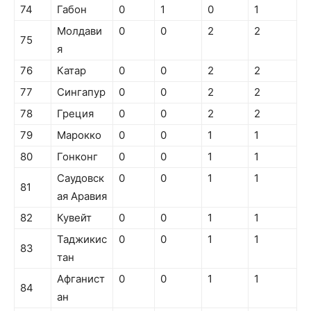
74
Габон
0
1
0
1
Молдави
0
0
2
2
75
я
76
Катар
0
0
2
2
77
Сингапур
0
0
2
2
78
Греция
0
0
2
2
79
Марокко
0
0
1
1
80
Гонконг
0
0
1
1
Саудовск
0
0
1
1
81
ая Аравия
82
Кувейт
0
0
1
1
Таджикис
0
0
1
1
83
тан
Афганист
0
0
1
1
84
ан