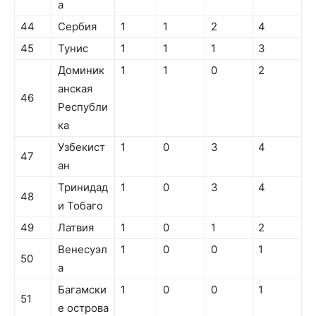
а
44
Сербия
1
1
2
4
45
Тунис
1
1
1
3
Доминик
1
1
0
2
анская
46
Республи
ка
Узбекист
1
0
3
4
47
ан
Тринидад
1
0
3
4
48
и Тобаго
49
Латвия
1
0
1
2
Венесуэл
1
0
0
1
50
а
Багамски
1
0
0
1
51
е острова