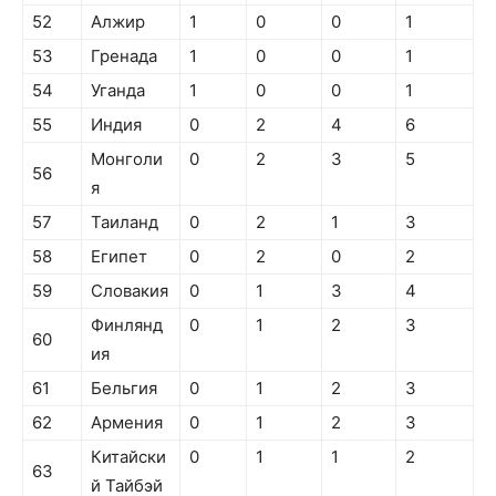
52
Алжир
1
0
0
1
53
Гренада
1
0
0
1
54
Уганда
1
0
0
1
55
Индия
0
2
4
6
Монголи
0
2
3
5
56
я
57
Таиланд
0
2
1
3
58
Египет
0
2
0
2
59
Словакия
0
1
3
4
Финлянд
0
1
2
3
60
ия
61
Бельгия
0
1
2
3
62
Армения
0
1
2
3
Китайски
0
1
1
2
63
й Тайбэй