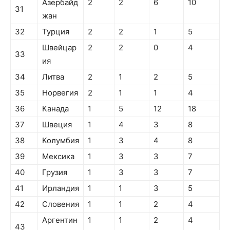
Азербайд
2
2
6
10
31
жан
32
Турция
2
2
1
5
Швейцар
2
2
0
4
33
ия
34
Литва
2
1
2
5
35
Норвегия
2
1
1
4
36
Канада
1
5
12
18
37
Швеция
1
4
3
8
38
Колумбия
1
3
4
8
39
Мексика
1
3
3
7
40
Грузия
1
3
3
7
41
Ирландия
1
1
3
5
42
Словения
1
1
2
4
Аргентин
1
1
2
4
43