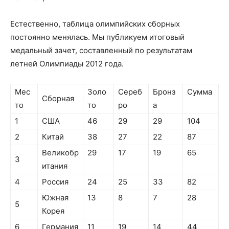
Естественно, таблица олимпийских сборных
постоянно менялась. Мы публикуем итоговый
медальный зачет, составленный по результатам
летней Олимпиады 2012 года.
Мес
Золо
Сереб
Бронз
Сумма
Сборная
то
то
ро
а
1
США
46
29
29
104
2
Китай
38
27
22
87
Великобр
29
17
19
65
3
итания
4
Россия
24
25
33
82
Южная
13
8
7
28
5
Корея
6
Германия
11
19
14
44