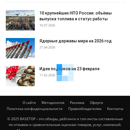
10 крупнейших НПЗ России: объёмы
выпуска топлива и статус работы
16.07.2026
Ядерные державы мира на 2026 год
21.04.2026
Идеи подарков на 23 февраля
11.02.2026
О сайте
Методология
Реклама
Оферта
Политика конфиденциальности
Правообладателям
Контакты
© 2025 BASETOP – это обзоры, рейтинги и топ-листы составленные
по отзывам и сравнительным оценкам товаров, услуг, компаний.