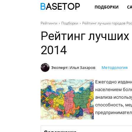
ПОДБОРКИ
С
Рейтинги
Подборки
Рейтинг лучших городов Ро
Рейтинг лучших
2014
Эксперт:
Илья Захаров
Методология
Ежегодно издани
населением боле
анализа использ
способность, ме
предприниматель